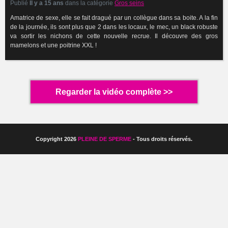
Publié
Il y a 15 ans
dans la catégorie
Gros seins
Amatrice de sexe, elle se fait dragué par un collègue dans sa boite. A la fin
de la journée, ils sont plus que 2 dans les locaux, le mec, un black robuste
va sortir les nichons de cette nouvelle recrue. Il découvre des gros
mamelons et une poitrine XXL !
Regarder la vidéo complète >>
Copyright 2026
PLEINE DE SPERME
- Tous droits réservés.