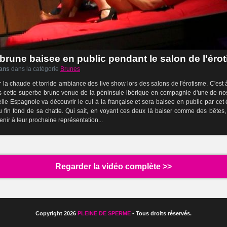
 brune baisee en public pendant le salon de l'éro
 ans
dans la catégorie
Brunes
 la chaude et torride ambiance des live show lors des salons de l'érotisme. C'es
s cette superbe brune venue de la péninsule ibérique en compagnie d'une de no
elle Espagnole va découvrir le cul à la française et sera baisee en public par cet é
au fin fond de sa chatte. Qui sait, en voyant ces deux là baiser comme des bêtes,
nir à leur prochaine représentation...
Regarder la vidéo complète >>
Copyright 2026
PLEINE DE SPERME
- Tous droits réservés.