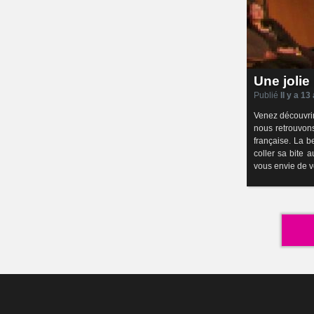
Une jolie
Publié
Il y a 13
Venez découvrir
nous retrouvon
française. La b
coller sa bite 
vous envie de ve