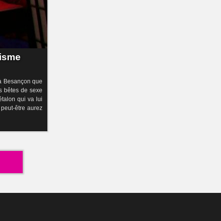
tisme
t à Besançon que
s bêtes de sexe
talon qui va lui
 peut-être aurez