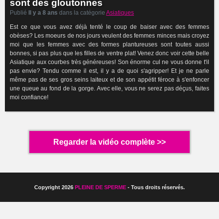
sont des gloutonnes
Publié
Il y a 8 ans
dans la catégorie
Asiatiques
Est ce que vous avez déjà tenté le coup de baiser avec des femmes
obèses? Les moeurs de nos jours veulent des femmes minces mais croyez
moi que les femmes avec des formes plantureuses sont toutes aussi
bonnes, si pas plus que les filles de ventre plat! Venez donc voir cette belle
Asiatique aux courbes très généreuses! Son énorme cul ne vous donne t'il
pas envie? Tendu comme il est, il y a de quoi s'agripper! Et je ne parle
même pas de ses gros seins laiteux et de son appétit féroce à s'enfoncer
une queue au fond de la gorge. Avec elle, vous ne serez pas déçus, faites
moi confiance!
Regarder la vidéo complète >>
Copyright 2026
PLEINE DE SPERME
- Tous droits réservés.